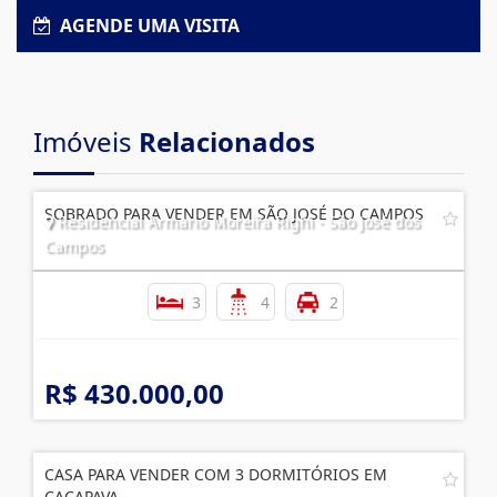
AGENDE UMA VISITA
Imóveis
Relacionados
SOBRADO PARA VENDER EM SÃO JOSÉ DO CAMPOS
Residencial Armario Moreira Righi - São José dos
Campos
3
4
2
R$ 430.000,00
CASA PARA VENDER COM 3 DORMITÓRIOS EM
CAÇAPAVA