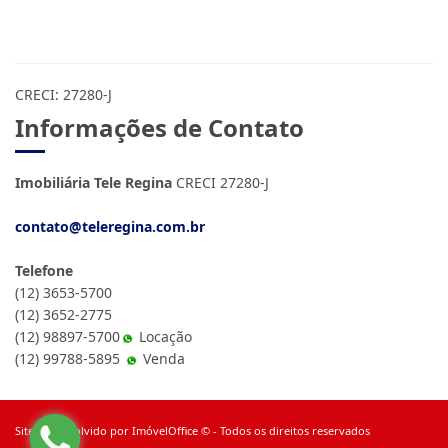
CRECI: 27280-J
Informações de Contato
Imobiliária Tele Regina
CRECI 27280-J
contato@teleregina.com.br
Telefone
(12) 3653-5700
(12) 3652-2775
(12) 98897-5700
Locação
(12) 99788-5895
Venda
Site desenvolvido por
ImóvelOffice
© - Todos os direitos reservados