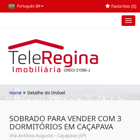
Favoritos (
0
)
Português BR
Toggl
navig
Home
Detalhe do Imóvel
SOBRADO PARA VENDER COM 3
DORMITÓRIOS EM CAÇAPAVA
Vila Antônio Augusto - Caçapava (SP)