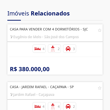
Imóveis
Relacionados
CASA PARA VENDER COM 4 DORMITÓRIOS - SJC
Eugênio de Melo - São José dos Campos
4
2
3
R$ 380.000,00
CASA - JARDIM RAFAEL - CAÇAPAVA - SP
Jardim Rafael - Caçapava
4
4
2