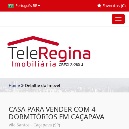
Favoritos (
0
)
Português BR
Toggl
navig
Home
Detalhe do Imóvel
CASA PARA VENDER COM 4
DORMITÓRIOS EM CAÇAPAVA
Vila Santos - Caçapava (SP)