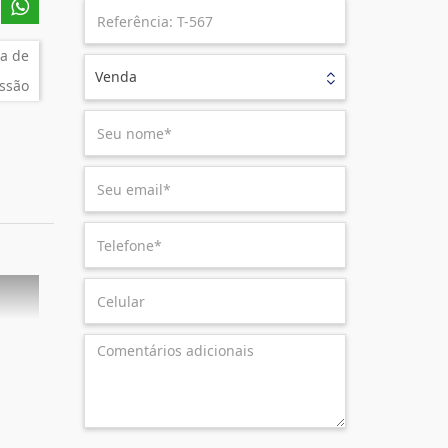
a de
Venda
ssão