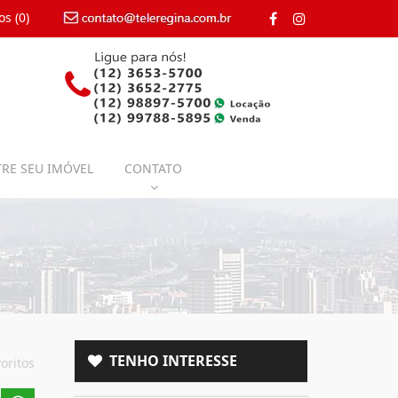
os (
0
)
contato@teleregina.com.br
RE SEU IMÓVEL
CONTATO
TENHO INTERESSE
oritos