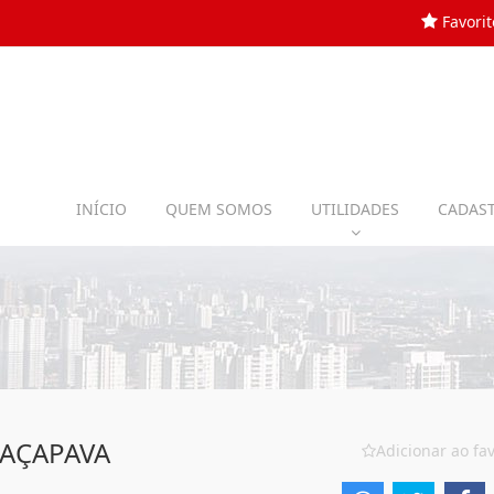
Favorit
INÍCIO
QUEM SOMOS
UTILIDADES
CADAST
CAÇAPAVA
Adicionar ao fav