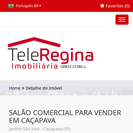
Favoritos (
0
)
Português BR
Toggl
navig
Home
Detalhe do Imóvel
SALÃO COMERCIAL PARA VENDER
EM CAÇAPAVA
Jardim São José - Caçapava (SP)