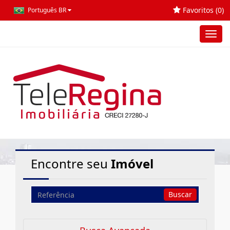
Favoritos (
0
)
Português BR
Toggl
navig
Home
Resultado da Busca
Encontre seu
Imóvel
Busca
Buscar
por
Referência