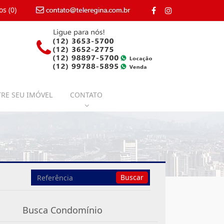
os (
0
)
contato@teleregina.com.br
RE SEU IMÓVEL
CONTATO
Busca
Buscar
por
Referência
Busca Condomínio