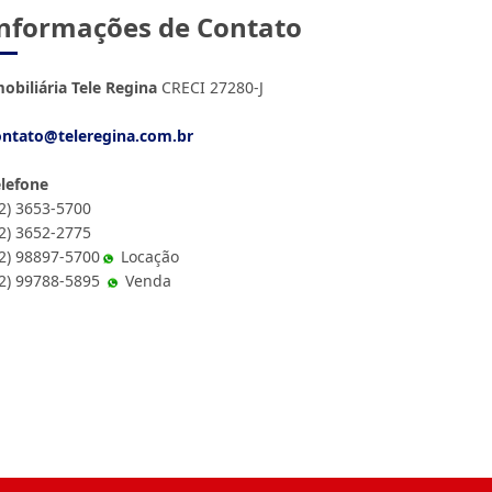
nformações de Contato
obiliária Tele Regina
CRECI 27280-J
ontato@teleregina.com.br
elefone
12) 3653-5700
12) 3652-2775
2) 98897-5700
Locação
12) 99788-5895
Venda