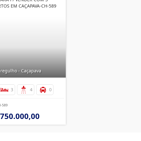
TOS EM CAÇAPAVA-CH-589
regulho - Caçapava
3
4
0
H-589
 750.000,00